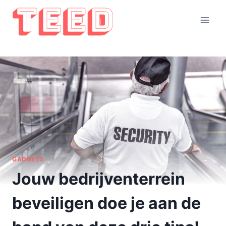
Doorgaan
naar
inhoud
GADGETS
Jouw bedrijventerrein
beveiligen doe je aan de