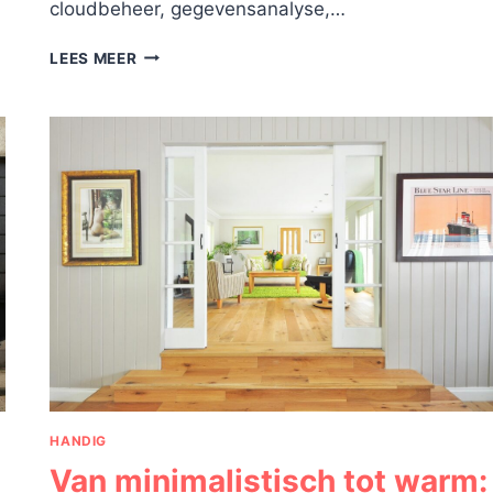
cloudbeheer, gegevensanalyse,…
MICROSOFT
LEES MEER
CERTIFICERINGEN:
EEN
GERICHTE
STAP
IN
JE
IT-
LOOPBAAN
HANDIG
Van minimalistisch tot warm: