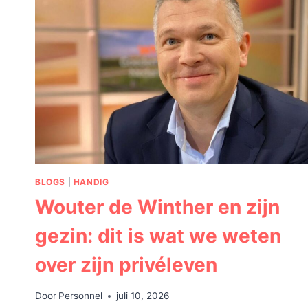
NEDERLAND:
PRIJSMODELLEN
VERGELEKEN
BLOGS
|
HANDIG
Wouter de Winther en zijn
gezin: dit is wat we weten
over zijn privéleven
Door
Personnel
juli 10, 2026