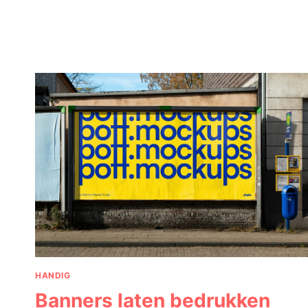
MOOISTE
HALFLANGE
KAPSELS
HANDIG
Banners laten bedrukken