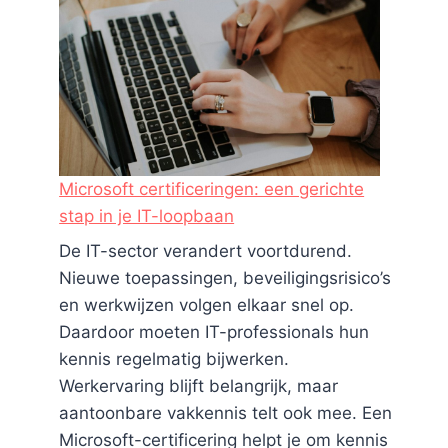
Microsoft certificeringen: een gerichte
stap in je IT-loopbaan
De IT-sector verandert voortdurend.
Nieuwe toepassingen, beveiligingsrisico’s
en werkwijzen volgen elkaar snel op.
Daardoor moeten IT-professionals hun
kennis regelmatig bijwerken.
Werkervaring blijft belangrijk, maar
aantoonbare vakkennis telt ook mee. Een
Microsoft-certificering helpt je om kennis