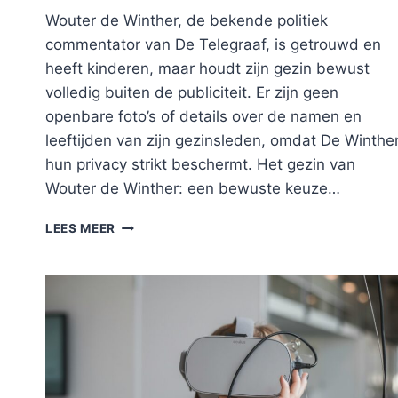
Wouter de Winther, de bekende politiek
commentator van De Telegraaf, is getrouwd en
heeft kinderen, maar houdt zijn gezin bewust
volledig buiten de publiciteit. Er zijn geen
openbare foto’s of details over de namen en
leeftijden van zijn gezinsleden, omdat De Winthe
hun privacy strikt beschermt. Het gezin van
Wouter de Winther: een bewuste keuze…
WOUTER
LEES MEER
DE
WINTHER
EN
ZIJN
GEZIN:
DIT
IS
WAT
WE