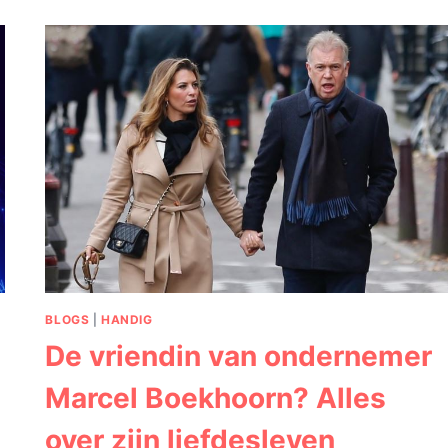
WARM:
DE
WOONSTIJLEN
DIE
NU
INSPIREREN
BLOGS
|
HANDIG
De vriendin van ondernemer
Marcel Boekhoorn? Alles
over zijn liefdesleven