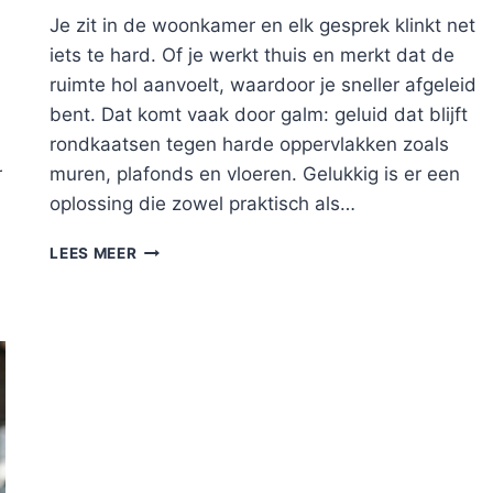
Je zit in de woonkamer en elk gesprek klinkt net
iets te hard. Of je werkt thuis en merkt dat de
ruimte hol aanvoelt, waardoor je sneller afgeleid
bent. Dat komt vaak door galm: geluid dat blijft
rondkaatsen tegen harde oppervlakken zoals
r
muren, plafonds en vloeren. Gelukkig is er een
oplossing die zowel praktisch als…
AKOESTISCHE
LEES MEER
WANDPANELEN
VOOR
EEN
RUSTIGE
EN
STIJLVOLLE
WOONOMGEVING