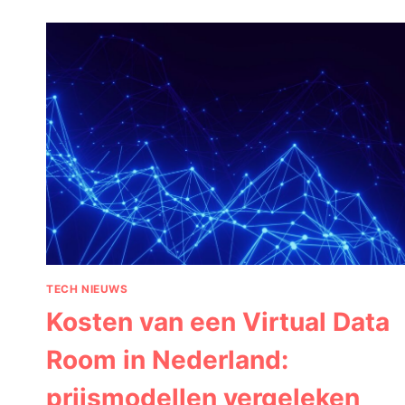
BEDRUKKEN
VOOR
ZICHTBAARHEID
OP
IEDERE
LOCATIE
TECH NIEUWS
Kosten van een Virtual Data
Room in Nederland:
prijsmodellen vergeleken