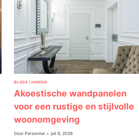
BOEKHOORN?
ALLES
OVER
ZIJN
LIEFDESLEVEN
BLOGS
|
HANDIG
Akoestische wandpanelen
voor een rustige en stijlvolle
woonomgeving
Door
Personnel
juli 9, 2026