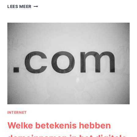
IGAMING
LEES MEER
ALS
LABORATORIUM
VOOR
GROWTH
MARKETING:
WAT
WEBSHOPS
KUNNEN
LEREN
VAN
EEN
SECTOR
DIE
BIJNA
NIETS
MEER
INTERNET
MAG
Welke betekenis hebben