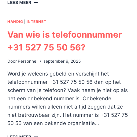
TIPS
LEES MEER
OM
VEILIG
ONLINE
HANDIG
|
INTERNET
TE
Van wie is telefoonnummer
GAMEN
+31 527 75 50 56?
Door
Personnel
september 9, 2025
Word je weleens gebeld en verschijnt het
telefoonnummer +31 527 75 50 56 dan op het
scherm van je telefoon? Vaak neem je niet op als
het een onbekend nummer is. Onbekende
nummers willen alleen niet altijd zeggen dat ze
niet betrouwbaar zijn. Het nummer is +31 527 75
50 56 van een bekende organisatie…
VAN
LEES MEER