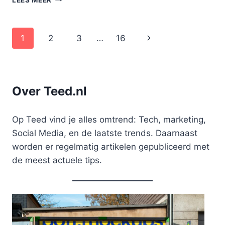
WIE
IS
TELEFOONNUMMER
Paginanavigatie
Volgende
1
2
3
…
16
+31
527
pagina
75
50
56?
Over Teed.nl
Op Teed vind je alles omtrend: Tech, marketing,
Social Media, en de laatste trends. Daarnaast
worden er regelmatig artikelen gepubliceerd met
de meest actuele tips.