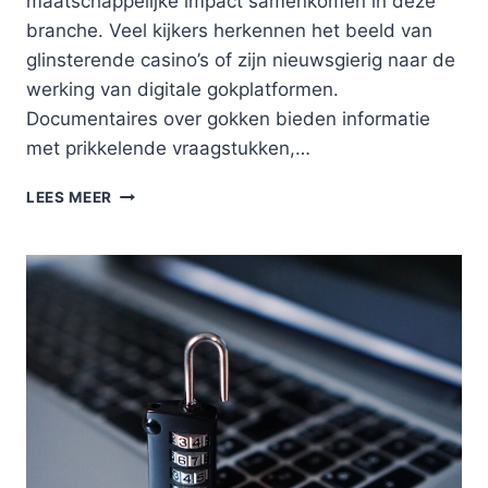
maatschappelijke impact samenkomen in deze
branche. Veel kijkers herkennen het beeld van
glinsterende casino’s of zijn nieuwsgierig naar de
werking van digitale gokplatformen.
Documentaires over gokken bieden informatie
met prikkelende vraagstukken,…
DE
LEES MEER
BESTE
DOCUMENTAIRES
OVER
GOKKEN
EN
KANSSPELEN