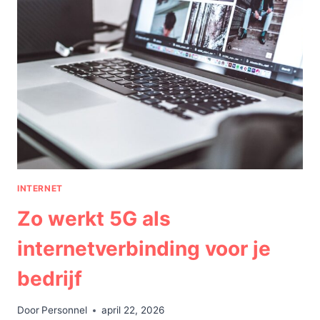
HET
DIGITALE
TIJDPERK?
INTERNET
Zo werkt 5G als
internetverbinding voor je
bedrijf
Door
Personnel
april 22, 2026