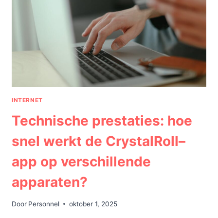
IN
2026
INTERNET
Technische prestaties: hoe
snel werkt de CrystalRoll–
app op verschillende
apparaten?
Door
Personnel
oktober 1, 2025