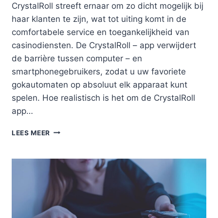
CrystalRoll streeft ernaar om zo dicht mogelijk bij
haar klanten te zijn, wat tot uiting komt in de
comfortabele service en toegankelijkheid van
casinodiensten. De CrystalRoll – app verwijdert
de barrière tussen computer – en
smartphonegebruikers, zodat u uw favoriete
gokautomaten op absoluut elk apparaat kunt
spelen. Hoe realistisch is het om de CrystalRoll
app…
TECHNISCHE
LEES MEER
PRESTATIES:
HOE
SNEL
WERKT
DE
CRYSTALROLL–
APP
OP