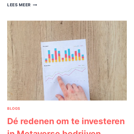
DÉ
LEES MEER
DINGEN
OM
OP
TE
LETTEN
BIJ
EEN
BEDRIJFSAANSPRAKELIJKHEIDSVERZEKERING
AFSLUITEN
BLOGS
Dé redenen om te investeren
in Metaverse bedrijven