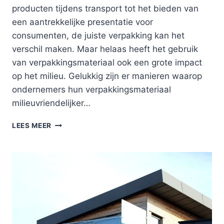
producten tijdens transport tot het bieden van
een aantrekkelijke presentatie voor
consumenten, de juiste verpakking kan het
verschil maken. Maar helaas heeft het gebruik
van verpakkingsmateriaal ook een grote impact
op het milieu. Gelukkig zijn er manieren waarop
ondernemers hun verpakkingsmateriaal
milieuvriendelijker…
DIT
LEES MEER
IS
HOE
JE
ALS
ONDERNEMER
JOUW
VERPAKKINGSMATERIAAL
BETER
VOOR