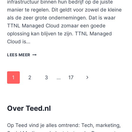
infrastructuur binnen hun bedrijf op de juiste
manier te regelen. Dit geldt voor zowel de kleine
als de zeer grote ondernemingen. Dat is waar
TTNL Managed Cloud zomaar een goede
oplossing kan blijven te zijn. TTNL Managed
Cloud is…
KIES
LEES MEER
JIJ
OOK
VOOR
Paginanavigatie
Volgende
1
2
3
…
17
DE
TTNL
pagina
MANAGED
CLOUD?
Over Teed.nl
Op Teed vind je alles omtrend: Tech, marketing,