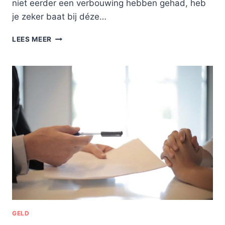
niet eerder een verbouwing hebben gehad, heb
je zeker baat bij déze…
VOOR
LEES MEER
HET
EERST
JE
HUIS
VERBOUWEN?
HANDIGE
TIPS!
GELD