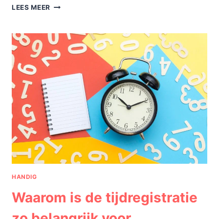
MET
LEES MEER
JE
WEBSHOP
UITBREIDEN
NAAR
DE
DUITSE
MARKT?
LET
DAN
OP
DE
VOLGENDE
ZAKEN.
HANDIG
Waarom is de tijdregistratie
zo belangrijk voor