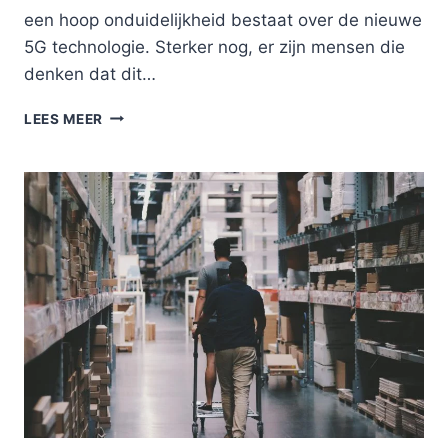
een hoop onduidelijkheid bestaat over de nieuwe
5G technologie. Sterker nog, er zijn mensen die
denken dat dit…
5G
LEES MEER
SAMSUNG
–
WAT
IS
HET
EN
HOE
WERKT
HET?