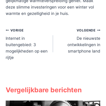
gelijkmatige warmteverspreiding geniet. Maak
deze slimme investeringen voor een winter vol
warmte en gezelligheid in je huis.
Bericht
VORIGE
VOLGENDE
Internet in
De nieuwste
navigatie
buitengebied: 3
ontwikkelingen in
mogelijkheden op een
smartphone land
rijtje
Vergelijkbare berichten