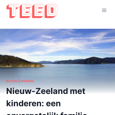
Doorgaan
naar
inhoud
BLOGS
|
HANDIG
Nieuw-Zeeland met
kinderen: een