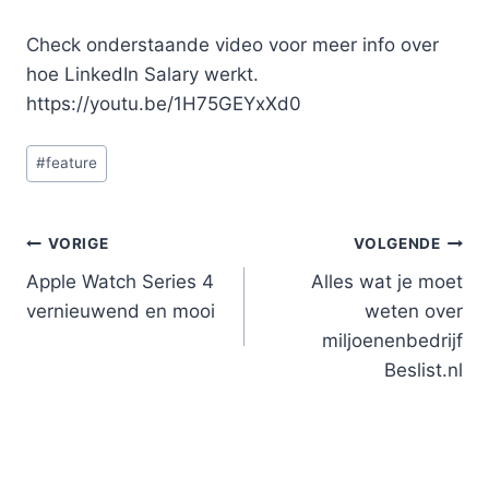
Check onderstaande video voor meer info over
hoe LinkedIn Salary werkt.
https://youtu.be/1H75GEYxXd0
Bericht
#
feature
tags:
Bericht
VORIGE
VOLGENDE
Apple Watch Series 4
Alles wat je moet
navigatie
vernieuwend en mooi
weten over
miljoenenbedrijf
Beslist.nl