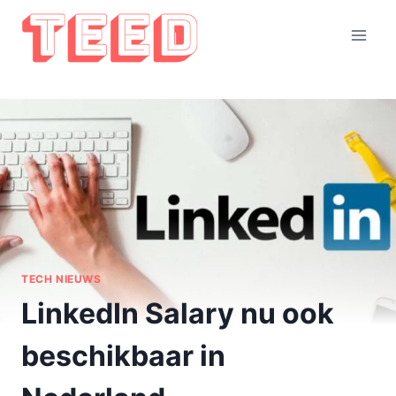
Doorgaan
naar
inhoud
TECH NIEUWS
LinkedIn Salary nu ook
beschikbaar in