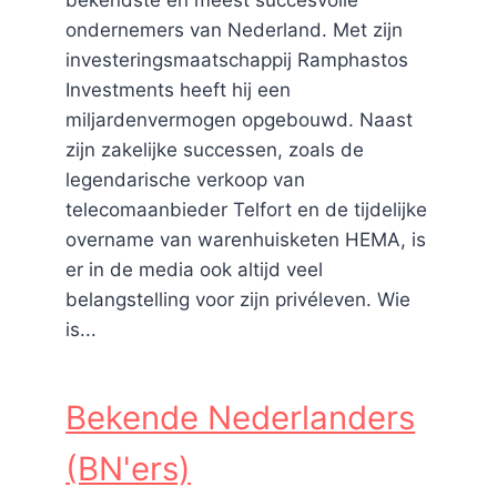
bekendste en meest succesvolle
ondernemers van Nederland. Met zijn
investeringsmaatschappij Ramphastos
Investments heeft hij een
miljardenvermogen opgebouwd. Naast
zijn zakelijke successen, zoals de
legendarische verkoop van
telecomaanbieder Telfort en de tijdelijke
overname van warenhuisketen HEMA, is
er in de media ook altijd veel
belangstelling voor zijn privéleven. Wie
is...
Op reis met de motor: hier moet
Bekende Nederlanders
je rekening mee houden￼
(BN'ers)
Door
Ernest
april 26, 2022