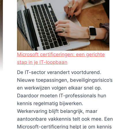
Microsoft certificeringen: een gerichte
stap in je IT-loopbaan
De IT-sector verandert voortdurend.
Nieuwe toepassingen, beveiligingsrisico’s
en werkwijzen volgen elkaar snel op.
Daardoor moeten IT-professionals hun
kennis regelmatig bijwerken.
Werkervaring blijft belangrijk, maar
aantoonbare vakkennis telt ook mee. Een
Microsoft-certificering helpt je om kennis