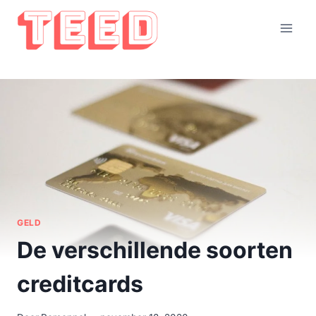
Doorgaan
naar
inhoud
GELD
De verschillende soorten
creditcards