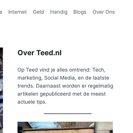
s
Internet
Geld
Handig
Blogs
Over Ons
Over Teed.nl
Op Teed vind je alles omtrend: Tech,
marketing, Social Media, en de laatste
trends. Daarnaast worden er regelmatig
artikelen gepubliceerd met de meest
actuele tips.