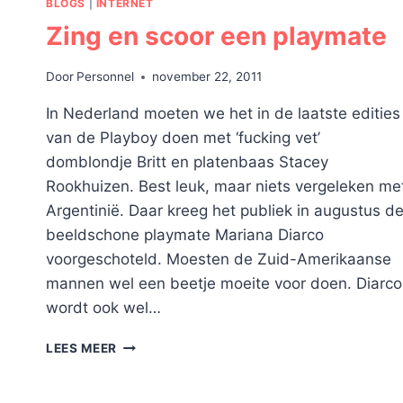
BLOGS
|
INTERNET
Zing en scoor een playmate
Door
Personnel
november 22, 2011
In Nederland moeten we het in de laatste edities
van de Playboy doen met ‘fucking vet’
domblondje Britt en platenbaas Stacey
Rookhuizen. Best leuk, maar niets vergeleken me
Argentinië. Daar kreeg het publiek in augustus d
beeldschone playmate Mariana Diarco
voorgeschoteld. Moesten de Zuid-Amerikaanse
mannen wel een beetje moeite voor doen. Diarco
wordt ook wel…
ZING
LEES MEER
EN
SCOOR
EEN