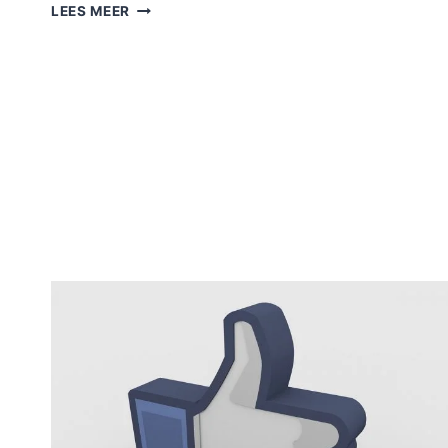
WIKIPEDIA
LEES MEER
FOUNDER
KOMT
MET
NIEUW
SOCIAAL
NETWERK