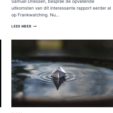
Samuel Driessen, besprak de opvallende
uitkomsten van dit interessante rapport eerder al
op Frankwatching. Nu…
DE
LEES MEER
BLOGOSPHERE
VAN
2011
#TECHNORATI