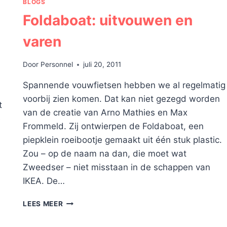
BLOGS
Foldaboat: uitvouwen en
varen
Door
Personnel
juli 20, 2011
Spannende vouwfietsen hebben we al regelmatig
voorbij zien komen. Dat kan niet gezegd worden
t
van de creatie van Arno Mathies en Max
e
Frommeld. Zij ontwierpen de Foldaboat, een
piepklein roeibootje gemaakt uit één stuk plastic.
Zou – op de naam na dan, die moet wat
Zweedser – niet misstaan in de schappen van
IKEA. De…
FOLDABOAT:
LEES MEER
UITVOUWEN
EN