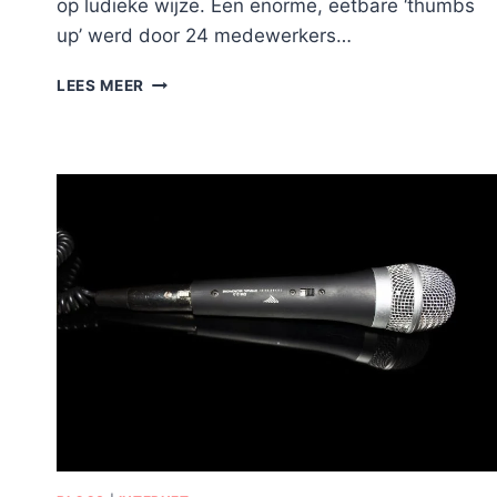
op ludieke wijze. Een enorme, eetbare ‘thumbs
up’ werd door 24 medewerkers…
EETBARE
LEES MEER
DUIM
VOOR
EEN
MILJOEN
FANS
OP
FACEBOOK