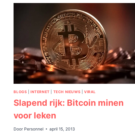
IN
2019
SUCCESVOL?
BLOGS
|
INTERNET
|
TECH NIEUWS
|
VIRAL
Slapend rijk: Bitcoin minen
voor leken
Door
Personnel
april 15, 2013