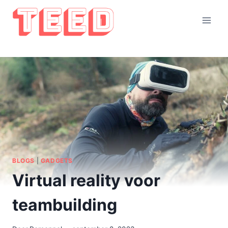
Doorgaan
naar
inhoud
BLOGS
|
GADGETS
Virtual reality voor
teambuilding