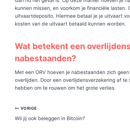
dan nu het geval is. Op deze manier hoeven je n
kunnen missen, en voorkom je financiële lasten. 
uitvaartdeposito. Hiermee betaal je je uitvaart vo
kosten van de uitvaart betaald kunnen worden.
Wat betekent een overlijden
nabestaanden?
Met een ORV hoeven je nabestaanden zich geen z
overlijden. Door een overlijdensverzekering af te s
hebben om te rouwen om het grote verlies.
Bericht
VORIGE
Wil jij ook beleggen in Bitcoin?
navigatie