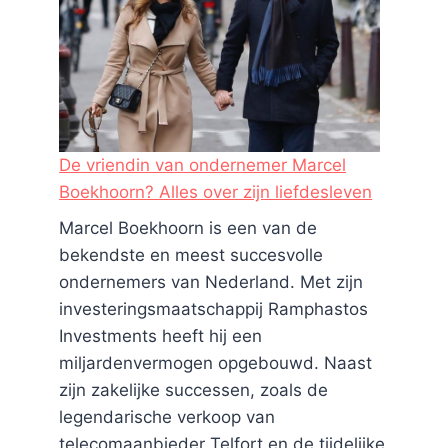
De vriendin van ondernemer Marcel
Boekhoorn? Alles over zijn liefdesleven
Marcel Boekhoorn is een van de
bekendste en meest succesvolle
ondernemers van Nederland. Met zijn
investeringsmaatschappij Ramphastos
Investments heeft hij een
miljardenvermogen opgebouwd. Naast
zijn zakelijke successen, zoals de
legendarische verkoop van
Van aankomst tot afterparty:
telecomaanbieder Telfort en de tijdelijke