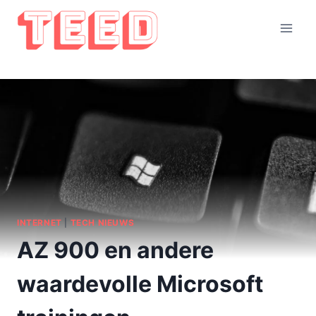
Doorgaan
naar
inhoud
INTERNET
|
TECH NIEUWS
AZ 900 en andere
waardevolle Microsoft