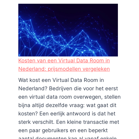
Kosten van een Virtual Data Room in
Nederland: prijsmodellen vergeleken
Wat kost een Virtual Data Room in
Nederland? Bedrijven die voor het eerst
een virtual data room overwegen, stellen
bijna altijd dezelfde vraag: wat gaat dit
Soenil Bahadoer: Zijn partner,
kosten? Een eerlijk antwoord is dat het
Vermogen, Restaurants en meer
sterk verschilt. Een kleine transactie met
weetjes
een paar gebruikers en een beperkt
aantal documenten kan al vanaf enkele