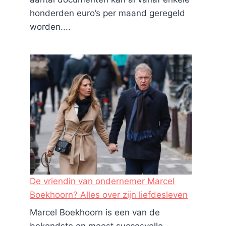
Door
Personnel
september 18, 2025
honderden euro’s per maand geregeld
worden....
De vriendin van ondernemer Marcel
Boekhoorn? Alles over zijn liefdesleven
Marcel Boekhoorn is een van de