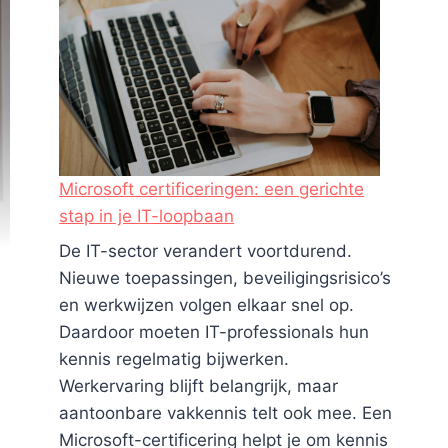
Microsoft certificeringen: een gerichte
stap in je IT-loopbaan
De IT-sector verandert voortdurend.
Nieuwe toepassingen, beveiligingsrisico’s
en werkwijzen volgen elkaar snel op.
Daardoor moeten IT-professionals hun
kennis regelmatig bijwerken.
Werkervaring blijft belangrijk, maar
aantoonbare vakkennis telt ook mee. Een
Microsoft-certificering helpt je om kennis