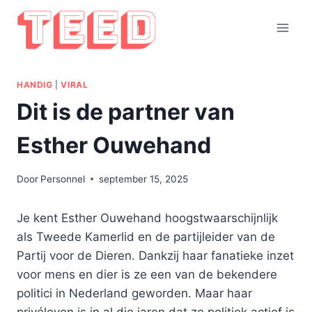
Doorgaan
naar
inhoud
HANDIG
|
VIRAL
Dit is de partner van
Esther Ouwehand
Door
Personnel
september 15, 2025
Je kent Esther Ouwehand hoogstwaarschijnlijk
als Tweede Kamerlid en de partijleider van de
Partij voor de Dieren. Dankzij haar fanatieke inzet
voor mens en dier is ze een van de bekendere
politici in Nederland geworden. Maar haar
privéleven is in al die jaren dat ze politiek actief is