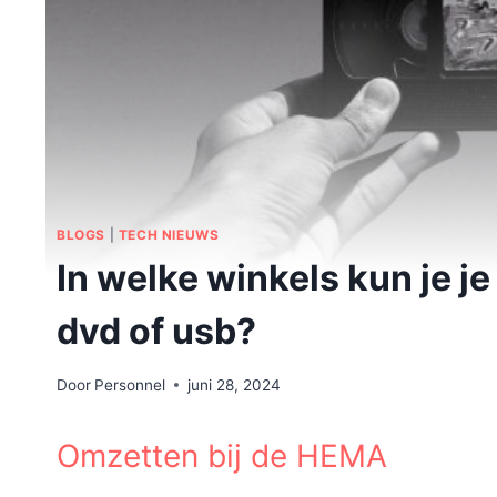
BLOGS
|
TECH NIEUWS
In welke winkels kun je 
dvd of usb?
Door
Personnel
juni 28, 2024
Omzetten bij de HEMA