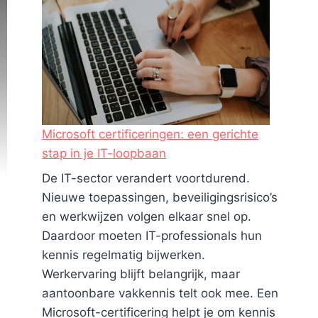
Microsoft certificeringen: een gerichte
stap in je IT-loopbaan
De IT-sector verandert voortdurend.
Nieuwe toepassingen, beveiligingsrisico’s
en werkwijzen volgen elkaar snel op.
Daardoor moeten IT-professionals hun
kennis regelmatig bijwerken.
Werkervaring blijft belangrijk, maar
aantoonbare vakkennis telt ook mee. Een
Microsoft-certificering helpt je om kennis