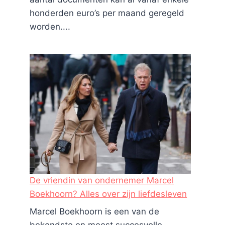
honderden euro’s per maand geregeld
Hoe een Huawei-laptop te
worden....
kiezen: 7 zeer belangrijke
functies
Door
Personnel
mei 18, 2022
De vriendin van ondernemer Marcel
Boekhoorn? Alles over zijn liefdesleven
Marcel Boekhoorn is een van de