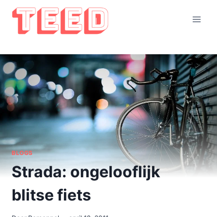
Doorgaan
naar
inhoud
BLOGS
Strada: ongelooflijk
blitse fiets