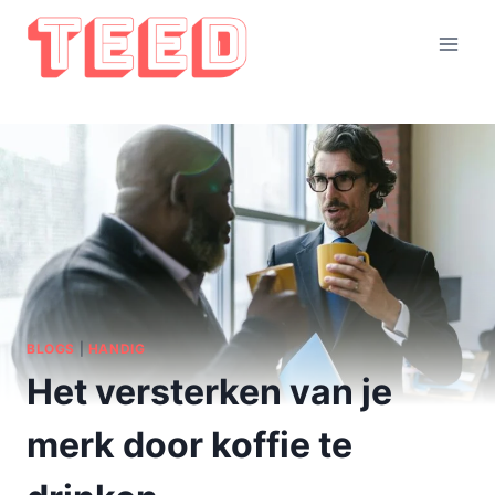
Doorgaan
naar
inhoud
BLOGS
|
HANDIG
Het versterken van je
merk door koffie te